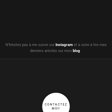
N’hésitez pas à me suivre sur
Instagram
et à voire à lire mes
derniers articles sur mon
blog
.
CONTACTEZ
MOI!