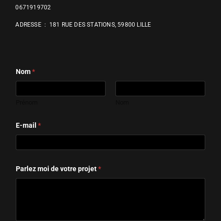
0
671919702
ADRESSE :
181 RUE DES STATIONS, 59800 LILLE
*
Nom
*
P
a
r
l
Prénom
Nom
e
z
P
E-mail
*
a
r
l
e
z
Parlez moi de votre projet
*