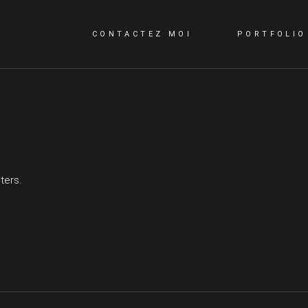
CONTACTEZ MOI
PORTFOLIO
CONTACTEZ MOI
QUI SUIS-JE?
ters.