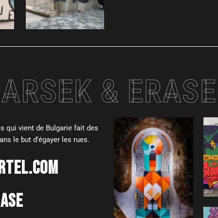
ARSEK & ERASE
es qui vient de Bulgarie fait des
ns le but d’égayer les rues.
ARTEL.COM
RASE