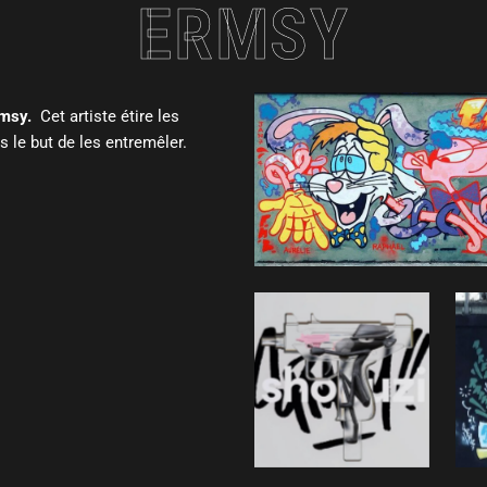
ERMSY
msy.
Cet artiste étire les
 le but de les entremêler.