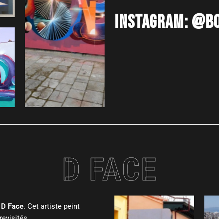
INSTAGRAM:
@BO
D FACE
c
D Face
. Cet artiste peint
evisités.