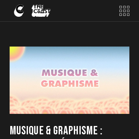
Skip
to
the
content
MUSIQUE & GRAPHISME :