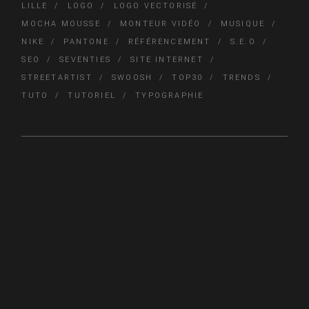
LILLE
LOGO
LOGO VECTORISÉ
MOCHA MOUSSE
MONTEUR VIDÉO
MUSIQUE
NIKE
PANTONE
RÉFÉRENCEMENT
S.E.O
SEO
SEVENTIES
SITE INTERNET
STREETARTIST
SWOOSH
TOP30
TRENDS
TUTO
TUTORIEL
TYPOGRAPHIE