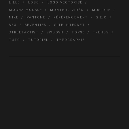
LILLE
LOGO
LOGO VECTORISÉ
MOCHA MOUSSE
MONTEUR VIDÉO
MUSIQUE
NIKE
PANTONE
RÉFÉRENCEMENT
S.E.O
SEO
SEVENTIES
SITE INTERNET
STREETARTIST
SWOOSH
TOP30
TRENDS
TUTO
TUTORIEL
TYPOGRAPHIE