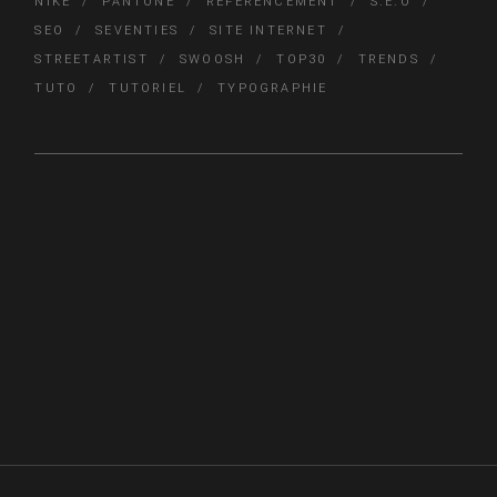
NIKE
PANTONE
RÉFÉRENCEMENT
S.E.O
SEO
SEVENTIES
SITE INTERNET
STREETARTIST
SWOOSH
TOP30
TRENDS
TUTO
TUTORIEL
TYPOGRAPHIE