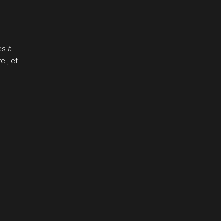
es à
e , et