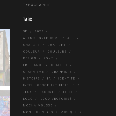
TYPOGRAPHIE
TAGS
3D
2023
AGENCE GRAPHISME
ART
CHATGPT
CHAT GPT
COULEUR
COULEURS
DESIGN
FONT
FREELANCE
GRAFFITI
GRAPHISME
GRAPHISTE
HISTOIRE
IA
IDENTITÉ
INTELLIGENCE ARTIFICIELLE
JEUX
LACOSTE
LILLE
LOGO
LOGO VECTORISÉ
MOCHA MOUSSE
MONTEUR VIDÉO
MUSIQUE