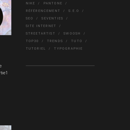
NIKE
PANTONE
RÉFÉRENCEMENT
S.E.O
SEO
SEVENTIES
SITE INTERNET
STREETARTIST
SWOOSH
TOP30
TRENDS
TUTO
TUTORIEL
TYPOGRAPHIE
e
rtie1